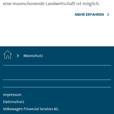
eine moorschonende Landwirtschaft ist möglich.
MEHR ERFAHREN
Home
Moorschutz
Footer
Links:
Links:
Links:
Links:
Navigation
Meta
Social
Navigation
Media
Impressum
Network
Datenschutz
Links
Volkswagen Financial Services AG